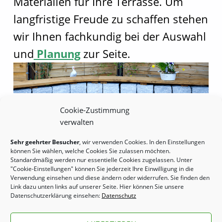
Materialien für Ihre Terrasse. Um
langfristige Freude zu schaffen stehen
wir Ihnen fachkundig bei der Auswahl
und
Planung
zur Seite.
Cookie-Zustimmung
verwalten
Zurück zur Hauptnavigation springen
Sehr geehrter Besucher
, wir verwenden Cookies. In den Einstellungen
können Sie wählen, welche Cookies Sie zulassen möchten.
Standardmäßig werden nur essentielle Cookies zugelassen. Unter
Copyright by Robert Mennen 2020 |
"Cookie-Einstellungen" können Sie jederzeit Ihre Einwilligung in die
Verwendung einsehen und diese ändern oder widerrufen. Sie finden den
Garten- und Landschaftsbau | Tel.: (+49)
Link dazu unten links auf unserer Seite. Hier können Sie unsere
4131 89 88 60 |
Datenschutzerklärung einsehen:
Datenschutz
galabaumennen@gmail.com |
Impressum