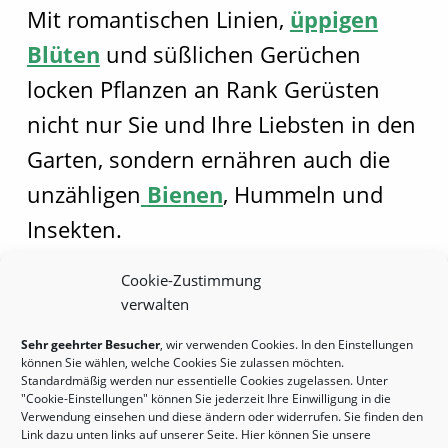
Mit romantischen Linien,
üppigen
Blüten
und süßlichen Gerüchen
locken Pflanzen an Rank Gerüsten
nicht nur Sie und Ihre Liebsten in den
Garten, sondern ernähren auch die
unzähligen
Bienen
, Hummeln und
Insekten.
Cookie-Zustimmung
verwalten
Zurück zur Hauptnavigation springen
Sehr geehrter Besucher
, wir verwenden Cookies. In den Einstellungen
können Sie wählen, welche Cookies Sie zulassen möchten.
Standardmäßig werden nur essentielle Cookies zugelassen. Unter
Copyright by Robert Mennen 2020 |
"Cookie-Einstellungen" können Sie jederzeit Ihre Einwilligung in die
Verwendung einsehen und diese ändern oder widerrufen. Sie finden den
Garten- und Landschaftsbau | Tel.: (+49)
Link dazu unten links auf unserer Seite. Hier können Sie unsere