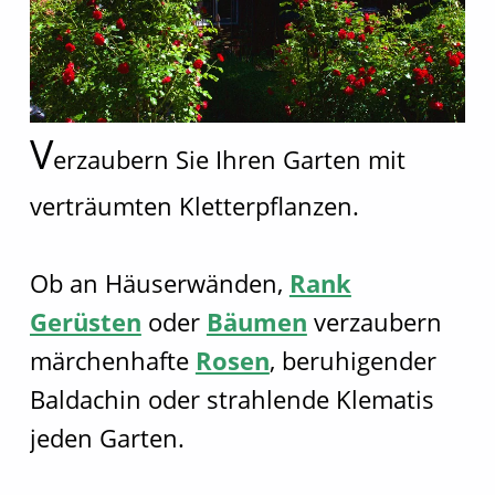
V
erzaubern Sie Ihren Garten mit
verträumten Kletterpflanzen.
Ob an Häuserwänden,
Rank
Gerüsten
oder
Bäumen
verzaubern
märchenhafte
Rosen
, beruhigender
Baldachin oder strahlende Klematis
jeden Garten.