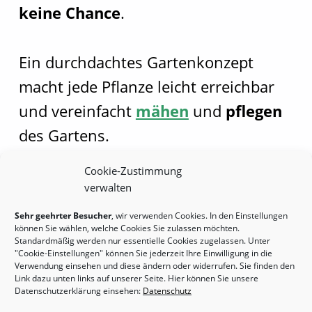
keine Chance
.
Ein durchdachtes Gartenkonzept
macht jede Pflanze leicht erreichbar
und vereinfacht
mähen
und
pflegen
des Gartens.
Cookie-Zustimmung
verwalten
Zurück zur Hauptnavigation springen
Sehr geehrter Besucher
, wir verwenden Cookies. In den Einstellungen
können Sie wählen, welche Cookies Sie zulassen möchten.
Standardmäßig werden nur essentielle Cookies zugelassen. Unter
Copyright by Robert Mennen 2020 |
"Cookie-Einstellungen" können Sie jederzeit Ihre Einwilligung in die
Verwendung einsehen und diese ändern oder widerrufen. Sie finden den
Garten- und Landschaftsbau | Tel.: (+49)
Link dazu unten links auf unserer Seite. Hier können Sie unsere
4131 89 88 60 |
Datenschutzerklärung einsehen:
Datenschutz